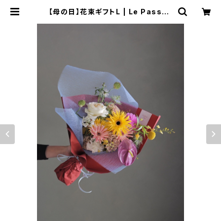
【母の日】花束ギフトL | Le Passag
e aimer.