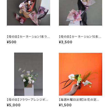
【母の日】カーネーション1本ラッ
【母の日】カーネーション10本ミ
ピング
ニブーケ
¥500
¥3,500
【母の日】フラワーアレンジギフ
【毎週木曜日出荷】お花の定期
トL
便「 ７DELI FLOWER' S 」【郵
¥5,000
¥1,500
便ポストに届くフラワー(生花)７