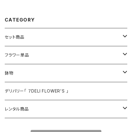
種類】《送料無料》
CATEGORY
セット商品
消毒アルコールセット
フラワー単品
リネンマスクセット
花束
鉢物
バスケットセット
アレンジ
花瓶
デリバリー「 ７DELI FLOWER'S 」
切り花
レンタル商品
観葉植物
ブーケ類