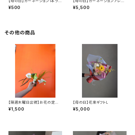
【母の日】カーネーション1本ラッ
【母の日】カーネーションアレン
ピング
ジギフト
¥500
¥5,500
その他の商品
【隔週木曜日出荷】お花の定期
【母の日】花束ギフトL
便「 ７DELI FLOWER' S 」【郵
¥1,500
¥5,000
便ポストに届くフラワー(生花)７
種類】《送料無料》